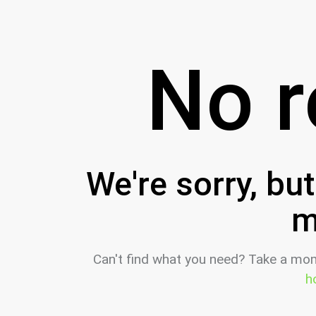
No r
We're sorry, bu
m
Can't find what you need? Take a mo
h