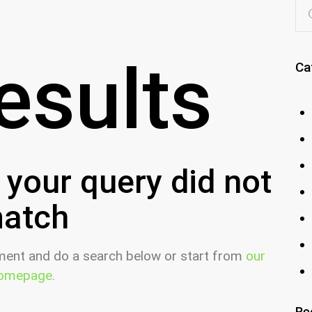
esults
Ca
t your query did not
atch
ment and do a search below or start from
our
omepage
.
Re