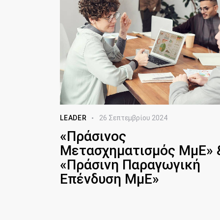
LEADER
26 Σεπτεμβρίου 2024
«Πράσινoς
Μετασχηματισμός ΜμΕ» 
«Πράσινη Παραγωγική
Επένδυση ΜμΕ»