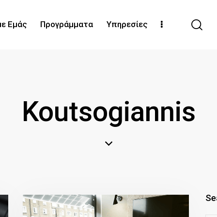
με Εμάς
Προγράμματα
Υπηρεσίες
Koutsogiannis
Se