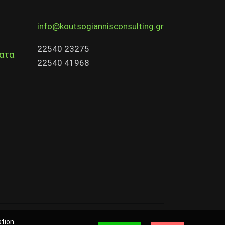
info@koutsogiannisconsulting.gr
22540 23275
ατα
22540 41968
ation