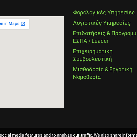
Φορολογικές Υπηρεσίες
Λογιστικές Υπηρεσίες
Επιδοτήσεις & Προγράμμ
ΕΣΠΑ / Leader
Επιχειρηματική
Συμβουλευτική
Μισθοδοσία & Εργατική
Νομοθεσία
social media features and to analyse our traffic. We also share inform
Powered by
Digilust