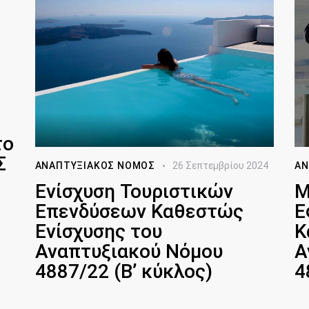
το
Σ
ΑΝΑΠΤΥΞΙΑΚΌΣ ΝΌΜΟΣ
26 Σεπτεμβρίου 2024
ΑΝ
Ενίσχυση Τουριστικών
Μ
Επενδύσεων Καθεστώς
Ε
Ενίσχυσης του
Κ
Αναπτυξιακού Νόμου
Α
4887/22 (B’ κύκλος)
4