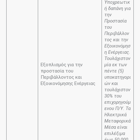
Υποχρεωτικ
ή δαπάνη για
την
Προστασία
του
Περιβάλλον
τος
και την
Εξοικονόμησ
η
Ενέργειας.
Τουλάχιστον
Εξοπλισμός για την
μία εκ των
προστασία του
πέντε
(5)
Περιβάλλοντος και
υποκατηγορι
Εξοικονόμησης Ενέργειας
ών και
τουλάχιστον
30% του
επιχορηγούμ
ενου Π/Υ.
Τα
Ηλεκτρικά
Μεταφορικά
Μέσα είναι
επιλέξιμα
έως
50.000