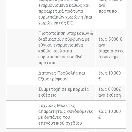
εναρμονισμένα καθώς και
ανά
προαιρετικά πρότυπα
πρότυπο
ευρωπαϊκών χωρών ή /και
χωρών εκτός Ε.Ε.
Πιστοποίηση υπηρεσιών &
διαδικασιών σύμφωνα με
έως 5.000 €
εθνικά, εναρμονισμένα
ανά
καθώς και λοιπά
διαχειριστικ
ευρωπαϊκά και διεθνή
ό σύστημα
πρότυπα
Δαπάνες Προβολής και
έως 10.000
Εξωστρέφειας
€
Συμμετοχή σε εμπορικές
έως 6.000€
εκθέσεις
ανά έκθεση
Τεχνικές Μελέτες
απαραιτήτως συνδεόμενες
έως 10.000
με δαπάνες του
€
επενδυτικού σχεδίου